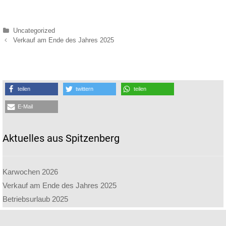
Kategorien
Uncategorized
Beitrags-
Verkauf am Ende des Jahres 2025
Navigation
teilen
twittern
teilen
E-Mail
Aktuelles aus Spitzenberg
Karwochen 2026
Verkauf am Ende des Jahres 2025
Betriebsurlaub 2025